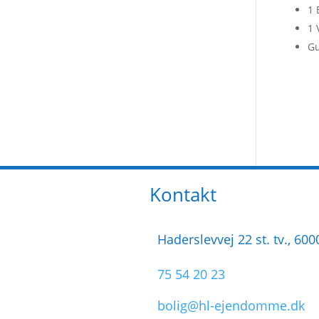
1 
1 
Gu
Kontakt
Haderslevvej 22 st. tv., 60
75 54 20 23
bolig@hl-ejendomme.dk