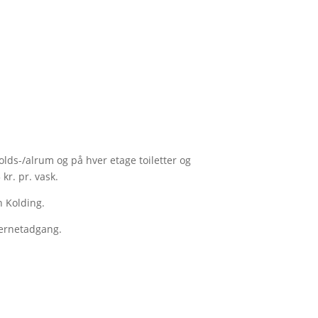
lds-/alrum og på hver etage toiletter og
r. pr. vask.
n Kolding.
nternetadgang.