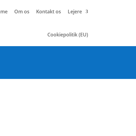
mme
Om os
Kontakt os
Lejere
Cookiepolitik (EU)