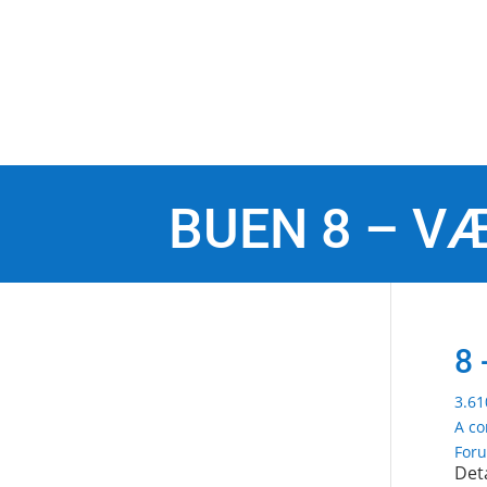
BUEN 8 – V
8 
3.6
A c
Foru
Det