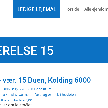
LEDIGE LEJEMÅL
Forside
Alle ejendo
ÆRELSE 15
- vær. 15 Buen,
Kolding
6000
10 DKK
/Dag
7.220 DKK Depositum
onto Vand & Varme
alt forbrug er incl. i huslejen
dbetalt Husleje
0,00
aljer om lejemålet