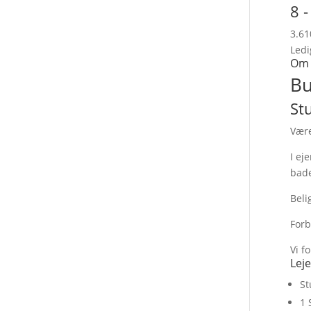
8 
3.6
Ledi
Om 
Bu
St
Være
I ej
bade
Beli
Forb
Vi f
Lej
St
1 