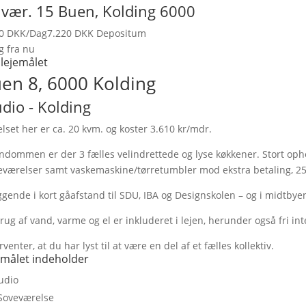
- vær. 15 Buen,
Kolding
6000
10 DKK
/Dag
7.220 DKK Depositum
g fra nu
lejemålet
en 8, 6000 Kolding
udio
- Kolding
lset her er ca. 20 kvm. og koster 3.610 kr/mdr.
endommen er der 3 fælles velindrettede og lyse køkkener. Stort opho
værelser samt vaskemaskine/tørretumbler mod ekstra betaling, 25 k
ggende i kort gåafstand til SDU, IBA og Designskolen – og i midtbye
rug af vand, varme og el er inkluderet i lejen, herunder også fri i
orventer, at du har lyst til at være en del af et fælles kollektiv.
emålet indeholder
udio
Soveværelse