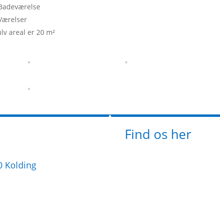
Badeværelse
Værelser
lv areal er 20 m²
Find os her
00 Kolding