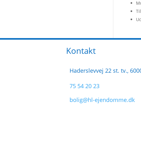
Mu
Ti
U
Kontakt
Haderslevvej 22 st. tv., 60
75 54 20 23
bolig@hl-ejendomme.dk