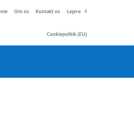
mme
Om os
Kontakt os
Lejere
Cookiepolitik (EU)