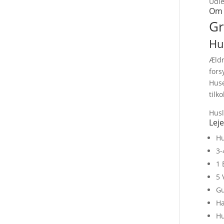
Udle
Om 
Gr
Hu
Ældr
fors
Huse
tilk
Husl
Lej
H
3-
1 
5 
Gu
H
H