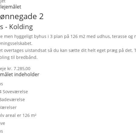
jet
lejemålet
ønnegade 2
s
- Kolding
e men hyggeligt byhus i 3 plan på 126 m2 med udhus, terasse og mi
yningsselskabet.
t overtages uistandsat så du kan sætte dit helt eget præg på det
obling til bredbånd.
eje kr. 7.285,00
emålet indeholder
us
4 Soveværelse
Badeværelse
Værelser
lv areal er 126 m²
ave
us