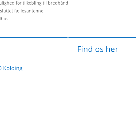
lighed for tilkobling til bredbånd
lsluttet fællesantenne
dhus
Find os her
00 Kolding